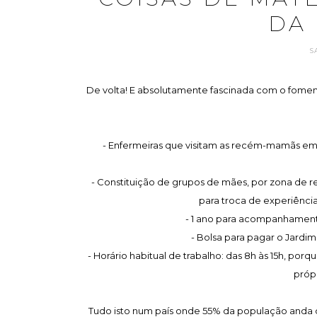
DA
S
De volta! E absolutamente fascinada com o fomen
- Enfermeiras que visitam as recém-mamãs em c
- Constituição de grupos de mães, por zona de 
para troca de experiênc
- 1 ano para acompanhamento 
- Bolsa para pagar o Jardim d
- Horário habitual de trabalho: das 8h às 15h, por
própr
Tudo isto num país onde 55% da população anda de 