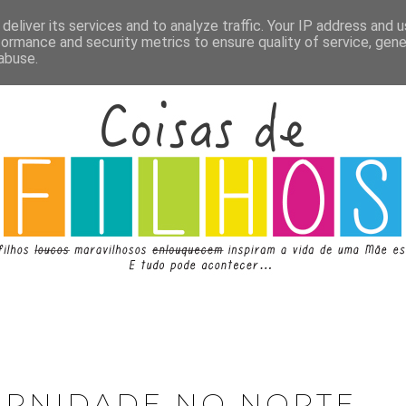
deliver its services and to analyze traffic. Your IP address and 
formance and security metrics to ensure quality of service, gen
abuse.
ERNIDADE NO NORTE