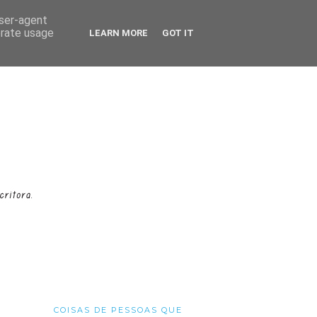
user-agent
erate usage
LEARN MORE
GOT IT
COISAS DE PESSOAS QUE