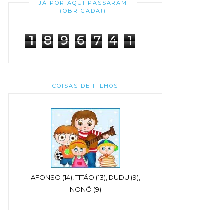
JÁ POR AQUI PASSARAM
(OBRIGADA!)
1
8
9
6
7
4
1
COISAS DE FILHOS
AFONSO (14), TITÃO (13), DUDU (9),
NONÔ (9)