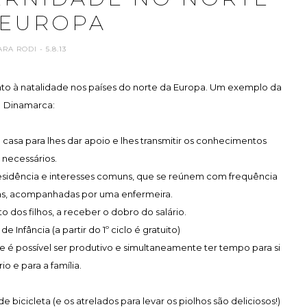
 EUROPA
ARA RODI
- 5.8.13
to à natalidade nos países do norte da Europa. Um exemplo da
Dinamarca:
asa para lhes dar apoio e lhes transmitir os conhecimentos
necessários.
residência e interesses comuns, que se reúnem com frequência
ias, acompanhadas por uma enfermeira.
dos filhos, a receber o dobro do salário.
e Infância (a partir do 1º ciclo é gratuito)
que é possível ser produtivo e simultaneamente ter tempo para si
io e para a família.
bicicleta (e os atrelados para levar os piolhos são deliciosos!)