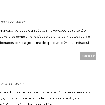
às 00:23:00 WEST
namarca, a Noruega e a Suécia. E, na verdade, volta-se tão
que valores como a honestidade perante os impostos para o
derados como algo acima de qualquer dúvida...E nós aqui
Responder
s 23:41:00 WEST
 paradigma que precisamos de fazer. A minha esperança é
nça, consigamos educar toda uma nova geração, e a
ição" necessária. Um beijinho, Mariana.