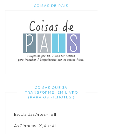
COISAS DE PAIS
COISAS QUE JÁ
TRANSFORMEI EM LIVRO
(PARA OS FILHOTES!)
Escola das Artes - I e II
As Gémeas - X, XI e XII