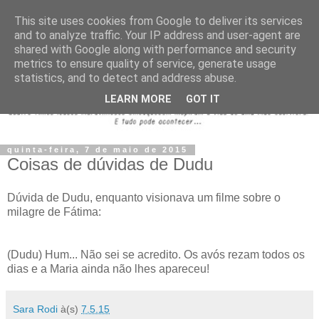
This site uses cookies from Google to deliver its services
and to analyze traffic. Your IP address and user-agent are
shared with Google along with performance and security
metrics to ensure quality of service, generate usage
statistics, and to detect and address abuse.
LEARN MORE
GOT IT
quinta-feira, 7 de maio de 2015
Coisas de dúvidas de Dudu
Dúvida de Dudu, enquanto visionava um filme sobre o
milagre de Fátima:
(Dudu) Hum... Não sei se acredito. Os avós rezam todos os
dias e a Maria ainda não lhes apareceu!
Sara Rodi
à(s)
7.5.15