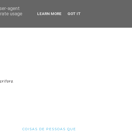
user-agent
erate usage
LEARN MORE
GOT IT
COISAS DE PESSOAS QUE