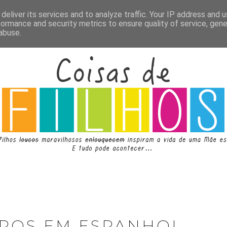
deliver its services and to analyze traffic. Your IP address and 
formance and security metrics to ensure quality of service, gen
abuse.
VROS EM ESPANHOL