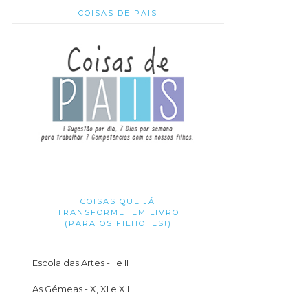
COISAS DE PAIS
COISAS QUE JÁ
TRANSFORMEI EM LIVRO
(PARA OS FILHOTES!)
Escola das Artes - I e II
As Gémeas - X, XI e XII