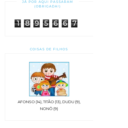
JÁ POR AQUI PASSARAM
(OBRIGADA!)
1
8
9
5
6
6
7
COISAS DE FILHOS
AFONSO (14), TITÃO (13), DUDU (9),
NONÔ (9)