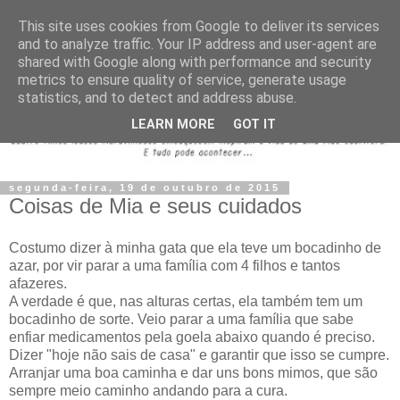
This site uses cookies from Google to deliver its services
and to analyze traffic. Your IP address and user-agent are
shared with Google along with performance and security
metrics to ensure quality of service, generate usage
statistics, and to detect and address abuse.
LEARN MORE
GOT IT
segunda-feira, 19 de outubro de 2015
Coisas de Mia e seus cuidados
Costumo dizer à minha gata que ela teve um bocadinho de
azar, por vir parar a uma família com 4 filhos e tantos
afazeres.
A verdade é que, nas alturas certas, ela também tem um
bocadinho de sorte. Veio parar a uma família que sabe
enfiar medicamentos pela goela abaixo quando é preciso.
Dizer "hoje não sais de casa" e garantir que isso se cumpre.
Arranjar uma boa caminha e dar uns bons mimos, que são
sempre meio caminho andando para a cura.