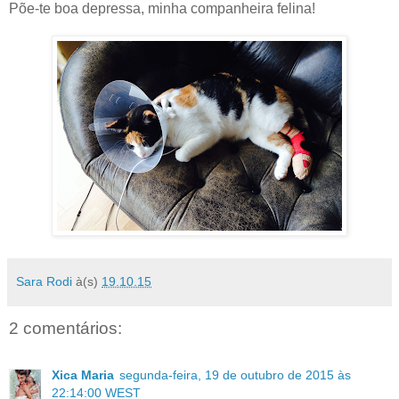
Põe-te boa depressa, minha companheira felina!
Sara Rodi
à(s)
19.10.15
2 comentários:
Xica Maria
segunda-feira, 19 de outubro de 2015 às
22:14:00 WEST