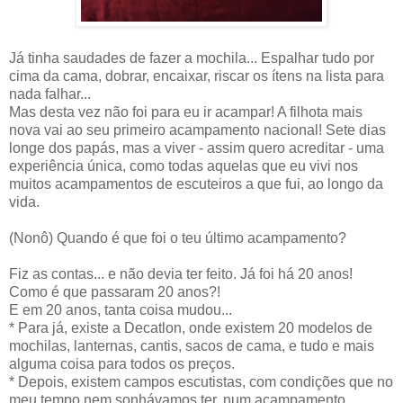
Já tinha saudades de fazer a mochila... Espalhar tudo por
cima da cama, dobrar, encaixar, riscar os ítens na lista para
nada falhar...
Mas desta vez não foi para eu ir acampar! A filhota mais
nova vai ao seu primeiro acampamento nacional! Sete dias
longe dos papás, mas a viver - assim quero acreditar - uma
experiência única, como todas aquelas que eu vivi nos
muitos acampamentos de escuteiros a que fui, ao longo da
vida.
(Nonô) Quando é que foi o teu último acampamento?
Fiz as contas... e não devia ter feito. Já foi há 20 anos!
Como é que passaram 20 anos?!
E em 20 anos, tanta coisa mudou...
* Para já, existe a Decatlon, onde existem 20 modelos de
mochilas, lanternas, cantis, sacos de cama, e tudo e mais
alguma coisa para todos os preços.
* Depois, existem campos escutistas, com condições que no
meu tempo nem sonhávamos ter, num acampamento.