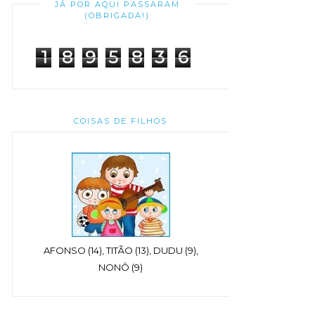
JÁ POR AQUI PASSARAM
(OBRIGADA!)
1
8
9
5
8
3
6
COISAS DE FILHOS
AFONSO (14), TITÃO (13), DUDU (9),
NONÔ (9)