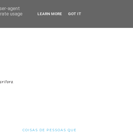
user-agent
erate usage
LEARN MORE
GOT IT
COISAS DE PESSOAS QUE