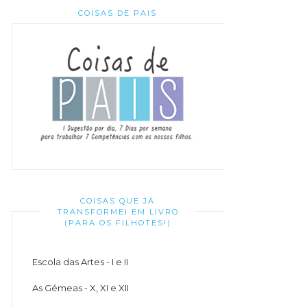
COISAS DE PAIS
COISAS QUE JÁ
TRANSFORMEI EM LIVRO
(PARA OS FILHOTES!)
Escola das Artes - I e II
As Gémeas - X, XI e XII