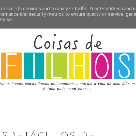
deliver its services and to analyze traffic. Your IP address and 
formance and security metrics to ensure quality of service, gen
abuse.
ESPETÁCULOS DE