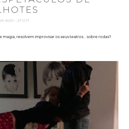
LHOTES
RA RODI
- 27.11.17
e magia, resolvem improvisar os seus teatros... sobre rodas?